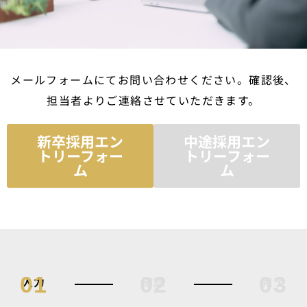
メールフォームにてお問い合わせください。確認後、
担当者よりご連絡させていただきます。
新卒採用エン
中途採用エン
トリーフォー
トリーフォー
ム
ム
01
02
03
入力
確認
完了