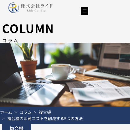
内
容
を
ス
COLUMN
キ
ッ
コラム
プ
ホーム
コラム
複合機
複合機の印刷コストを削減する5つの方法
複合機