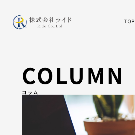
内
容
を
TOP
ス
キ
ッ
プ
COLUMN
コラム