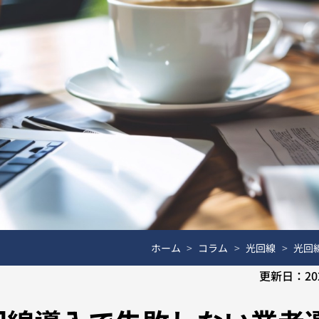
ホーム
コラム
光回線
光回
更新日：
20