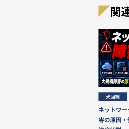
関
光回線
ネットワー
害の原因・