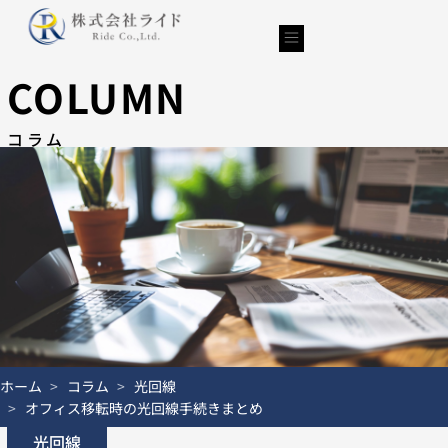
内
容
を
ス
COLUMN
キ
ッ
コラム
プ
ホーム
コラム
光回線
オフィス移転時の光回線手続きまとめ
光回線