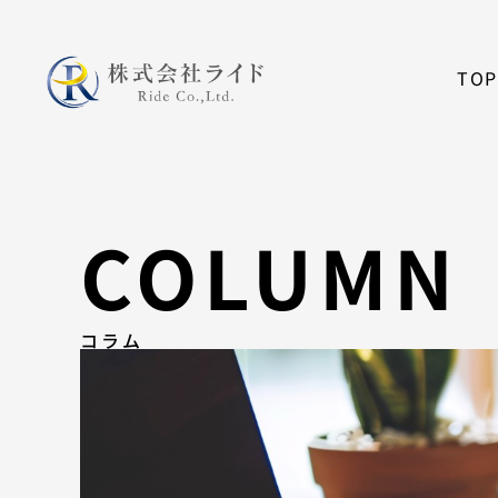
内
容
を
TOP
ス
キ
ッ
プ
COLUMN
コラム