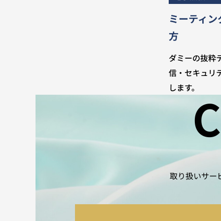
ミーティン
方
ダミーの抜粋
信・セキュリ
します。
C
取り扱いサー